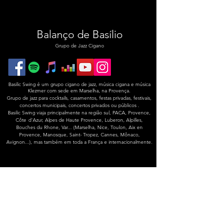
Balanço de Basílio
Grupo
de Jazz Cigano
Basilic Swing é um grupo cigano de jazz, música cigana e música
Klezmer com sede em Marselha, na Provença.
Grupo de jazz para cocktails, casamentos, festas privadas, festivais,
concertos municipais, concertos privados ou públicos
.
Basilic Swing viaja principalmente na região sul, PACA, Provence,
Côte
d'Azur, Alpes de Haute Provence, Luberon, Alpilles,
Bouches du Rhone, Var... (Marselha, Nice, Toulon, Aix en
Provence, Manosque, Saint- Tropez, Cannes, Mônaco,
Avignon...), mas também em toda a França e internacionalmente.