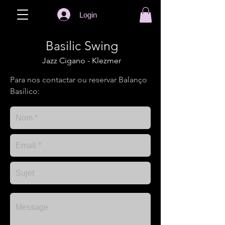
Login
Basilic Swing
Jazz Cigano - Klezmer
Para nos contactar ou reservar Balanço
Basílico: