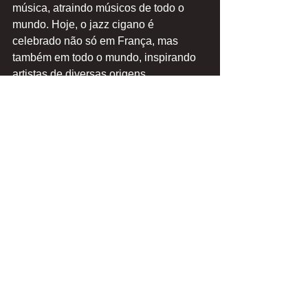
música, atraindo músicos de todo o 
mundo. Hoje, o jazz cigano é 
celebrado não só em França, mas 
também em todo o mundo, inspirando 
artistas de diversas origens.
Conclusão
As origens do jazz cigano são uma 
mistura fascinante de influências 
ciganas, klezmer e jazz, criando um 
género musical único que continua a 
cativar os ouvintes. De figuras icónicas 
como Django Reinhardt a grupos 
contemporâneos como Basilic Swing, 
esta música continua a ser um 
testemunho vivo da riqueza do 
intercâmbio cultural. Ao celebrar as 